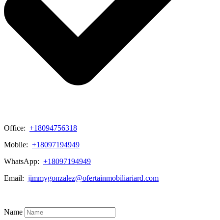
Office:
+18094756318
Mobile:
+18097194949
WhatsApp:
+18097194949
Email:
jimmygonzalez@ofertainmobiliariard.com
View My Listings
Name