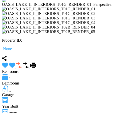
Property ID:
None
Bedrooms
1
Bathrooms
1
Garage
1
Year Built