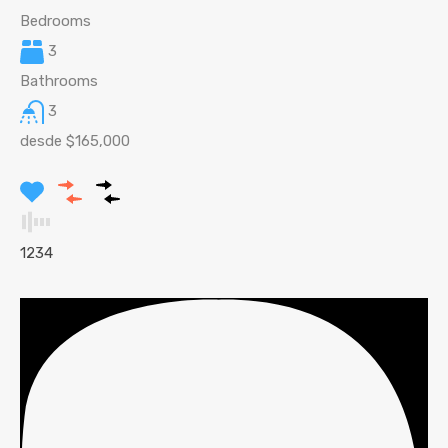
Bedrooms
3
Bathrooms
3
desde $165,000
1
2
3
4