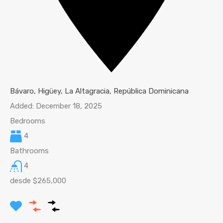
Bávaro, Higüey, La Altagracia, República Dominicana
Added:
December 18, 2025
Bedrooms
4
Bathrooms
4
desde $265,000